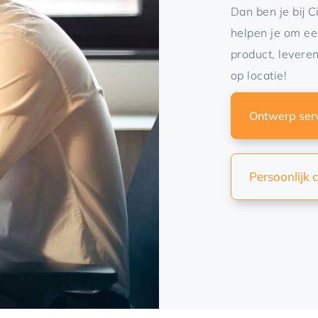
rinten
Dan ben je bij C
aliseren
helpen je om ee
product, levere
entatiemateriaal
op locatie!
Ontwerp ser
Persoonlijk 