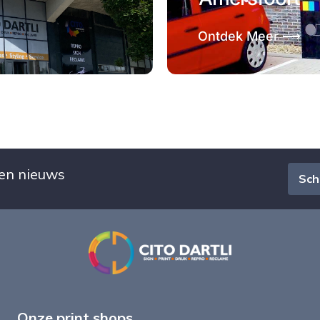
Ontdek Meer ⟶
 en nieuws
Schr
Onze print shops