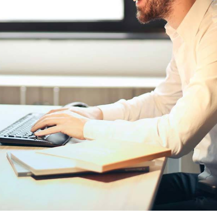
wit p
Digit
Pres