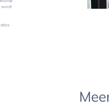
tuurlijk
s wordt
aties.
Meer