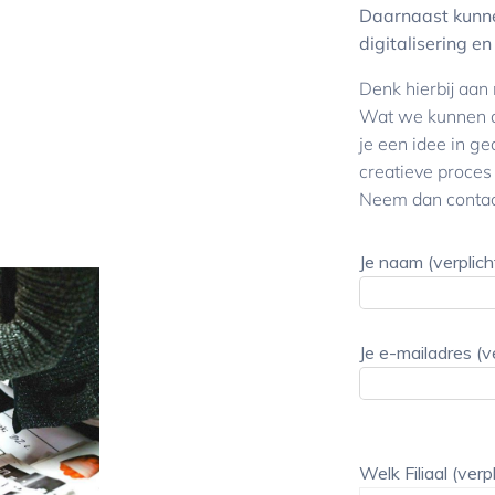
Daarnaast kunne
digitalisering e
Denk hierbij aan
Wat we kunnen d
je een idee in ge
creatieve proces
Neem dan contac
Je naam (verplich
Gelieve
dit
Je e-mailadres (v
veld
leeg
Gelieve
te
dit
Gelieve
laten.
veld
dit
Welk Filiaal (verp