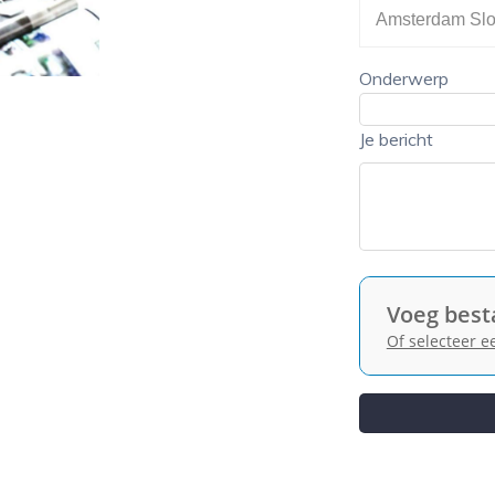
leeg
veld
te
leeg
laten.
te
Onderwerp
laten.
Je bericht
Voeg best
Of selecteer 