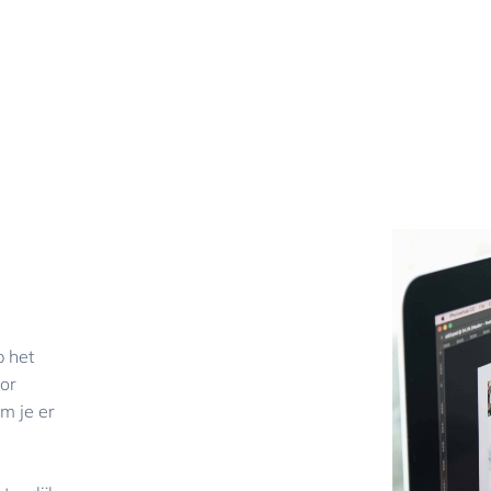
p het
oor
m je er