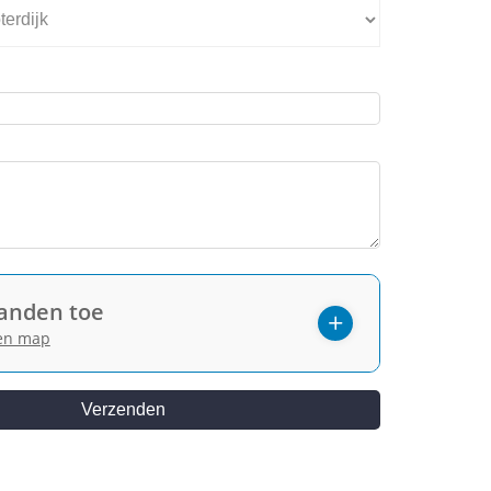
anden toe
een map