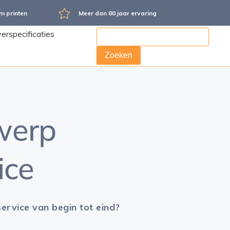
 printen
Meer dan 80 jaar ervaring
erspecificaties
aarten Printen
isitekaartjes printen
werp
ice
service van begin tot eind?